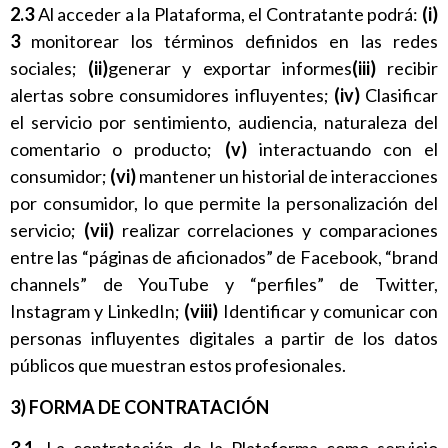
2.3
Al acceder a la Plataforma, el Contratante podrá:
(i)
3
monitorear los términos definidos en las redes
sociales;
(ii)
generar y exportar informes
(iii)
recibir
alertas sobre consumidores influyentes;
(iv)
Clasificar
el servicio por sentimiento, audiencia, naturaleza del
comentario o producto;
(v)
interactuando con el
consumidor;
(vi)
mantener un historial de interacciones
por consumidor, lo que permite la personalización del
servicio;
(vii)
realizar correlaciones y comparaciones
entre las “páginas de aficionados” de Facebook, “brand
channels” de YouTube y “perfiles” de Twitter,
Instagram y LinkedIn;
(viii)
Identificar y comunicar con
personas influyentes digitales a partir de los datos
públicos que muestran estos profesionales.
3) FORMA DE CONTRATACIÓN
3.1.
La contratación de la Plataforma como servicio