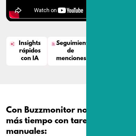
Insights
Seguimiento
Decisiones
rápidos
de
más
con IA
menciones
precisas
Con Buzzmonitor no perderás
más tiempo con tareas
manuales: