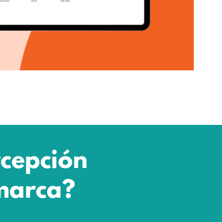
rcepción
 marca?