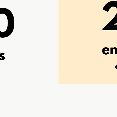
0
e
s