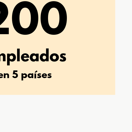
200
mpleados
en 5 países