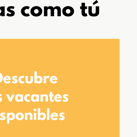
as como tú
Descubre
s vacantes
isponibles