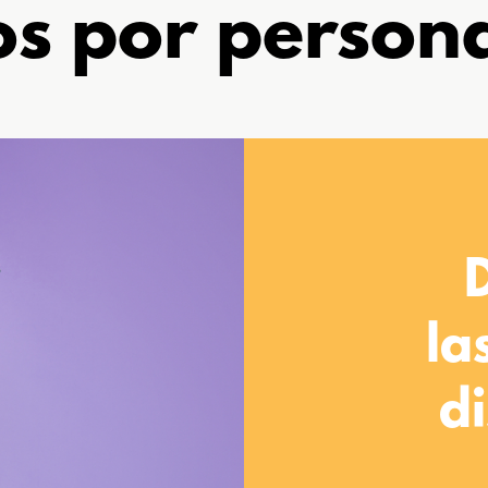
s por person
la
d