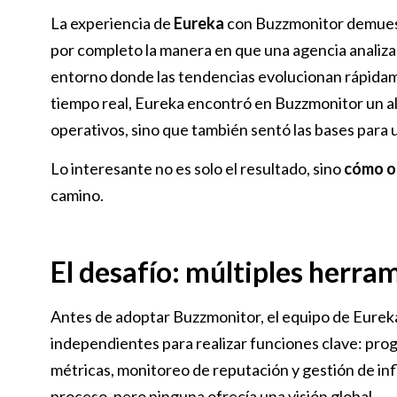
La experiencia de
Eureka
con Buzzmonitor demuest
por completo la manera en que una agencia analiza,
entorno donde las tendencias evolucionan rápidam
tiempo real, Eureka encontró en Buzzmonitor un ali
operativos, sino que también sentó las bases para u
Lo interesante no es solo el resultado, sino
cómo o
camino.
El desafío: múltiples herra
Antes de adoptar Buzzmonitor, el equipo de Eurek
independientes para realizar funciones clave: progr
métricas, monitoreo de reputación y gestión de inf
proceso, pero ninguna ofrecía una visión global.