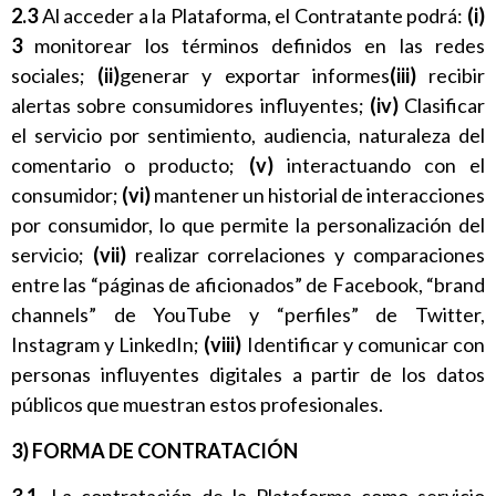
2.3
Al acceder a la Plataforma, el Contratante podrá:
(i)
3
monitorear los términos definidos en las redes
sociales;
(ii)
generar y exportar informes
(iii)
recibir
alertas sobre consumidores influyentes;
(iv)
Clasificar
el servicio por sentimiento, audiencia, naturaleza del
comentario o producto;
(v)
interactuando con el
consumidor;
(vi)
mantener un historial de interacciones
por consumidor, lo que permite la personalización del
servicio;
(vii)
realizar correlaciones y comparaciones
entre las “páginas de aficionados” de Facebook, “brand
channels” de YouTube y “perfiles” de Twitter,
Instagram y LinkedIn;
(viii)
Identificar y comunicar con
personas influyentes digitales a partir de los datos
públicos que muestran estos profesionales.
3) FORMA DE CONTRATACIÓN
3.1.
La contratación de la Plataforma como servicio