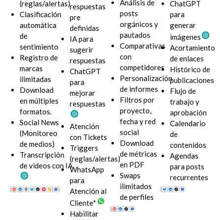
Análisis de
(reglas/alertas)
ChatGPT
respuestas
posts
Clasificación
para
pre
orgánicos y
automática
generar
definidas
pautados
de
imágenes
IA para
Comparativas
sentimiento
Acortamiento
sugerir
con
Registro de
de enlaces
respuestas
competidores
marcas
Histórico de
ChatGPT
Personalización
ilimitadas
publicaciones
para
de informes
Download
Flujo de
mejorar
Filtros por
en múltiples
trabajo y
respuestas
proyecto,
formatos.
aprobación
fecha y red
Social News
Calendario
Atención
social
(Monitoreo
de
con Tickets
Download
de medios)
contenidos
Triggers
de métricas
Transcripción
Agendas
(reglas/alertas)
en PDF
de videos con IA
para posts
WhatsApp
Swaps
recurrentes
para
ilimitados
Atención al
de perfiles
Cliente*
Habilitar