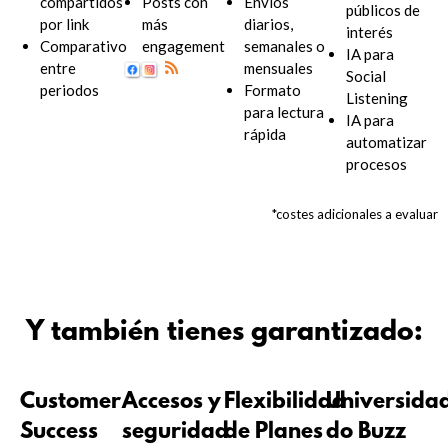
compartidos
Posts con
Envíos
públicos de
por link
más
diarios,
interés
Comparativo
engagement
semanales o
IA para
entre
mensuales
Social
periodos
Formato
Listening
para lectura
IA para
rápida
automatizar
procesos
*costes adicionales a evaluar
Y también tienes garantizado:
Customer
Accesos y
Flexibilidad
Universida
Success
seguridad
de Planes
do Buzz