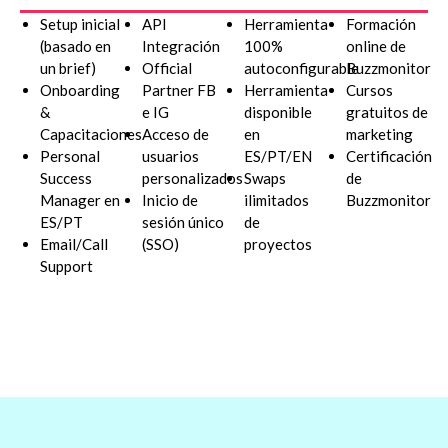
Setup inicial
API
Herramienta
Formación
(basado en
Integración
100%
online de
un brief)
Official
autoconfigurable
Buzzmonitor
Onboarding
Partner FB
Herramienta
Cursos
&
e IG
disponible
gratuitos de
Capacitaciones
Acceso de
en
marketing
Personal
usuarios
ES/PT/EN
Certificación
Success
personalizados
Swaps
de
Manager en
Inicio de
ilimitados
Buzzmonitor
ES/PT
sesión único
de
Email/Call
(SSO)
proyectos
Support