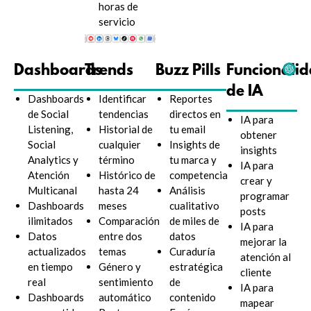
horas de
servicio
Dashboards
Trends
Buzz Pills
Funcionali
de IA
Dashboards
Identificar
Reportes
de Social
tendencias
directos en
IA para
Listening,
Historial de
tu email
obtener
Social
cualquier
Insights de
insights
Analytics y
término
tu marca y
IA para
Atención
Histórico de
competencia
crear y
Multicanal
hasta 24
Análisis
programar
Dashboards
meses
cualitativo
posts
ilimitados
Comparación
de miles de
IA para
Datos
entre dos
datos
mejorar la
actualizados
temas
Curaduría
atención al
en tiempo
Género y
estratégica
cliente
real
sentimiento
de
IA para
Dashboards
automático
contenido
mapear