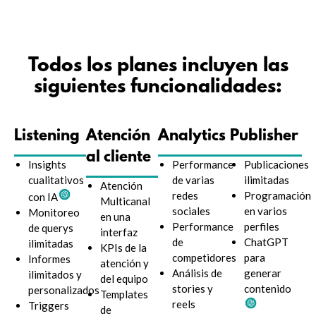
Todos los planes incluyen las
siguientes funcionalidades:
Listening
Atención
Analytics
Publisher
al cliente
Insights
Performance
Publicaciones
cualitativos
de varias
ilimitadas
Atención
redes
Programación
con IA
Multicanal
sociales
en varios
Monitoreo
en una
Performance
perfiles
de querys
interfaz
de
ChatGPT
ilimitadas
KPIs de la
competidores
para
Informes
atención y
Análisis de
generar
ilimitados y
del equipo
stories y
contenido
personalizados
Templates
reels
Triggers
de