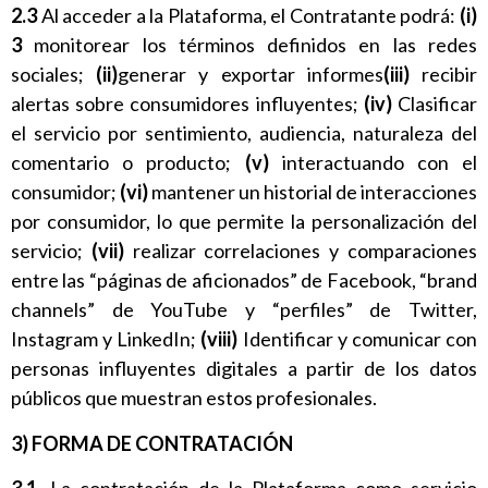
2.3
Al acceder a la Plataforma, el Contratante podrá:
(i)
3
monitorear los términos definidos en las redes
sociales;
(ii)
generar y exportar informes
(iii)
recibir
alertas sobre consumidores influyentes;
(iv)
Clasificar
el servicio por sentimiento, audiencia, naturaleza del
comentario o producto;
(v)
interactuando con el
consumidor;
(vi)
mantener un historial de interacciones
por consumidor, lo que permite la personalización del
servicio;
(vii)
realizar correlaciones y comparaciones
entre las “páginas de aficionados” de Facebook, “brand
channels” de YouTube y “perfiles” de Twitter,
Instagram y LinkedIn;
(viii)
Identificar y comunicar con
personas influyentes digitales a partir de los datos
públicos que muestran estos profesionales.
3) FORMA DE CONTRATACIÓN
3.1.
La contratación de la Plataforma como servicio