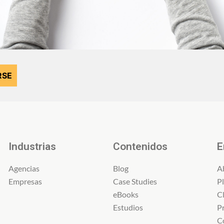
Industrias
Contenidos
E
Agencias
Blog
A
Empresas
Case Studies
P
eBooks
C
Estudios
P
C